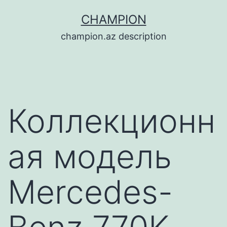
Перейти
CHAMPION
к
champion.az description
содержимому
Коллекционн
ая модель
Mercedes-