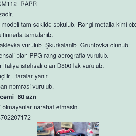
7SM112 RAPR
ədir.
odeli tam şəkildə sokulub. Rəngi metalla kimi cixa
a tinnerla tamizlanib.
aklevka vurulub. Şkurkalanib. Gruntovka olunub.
stehsali olan PPG rang aerografla vurulub.
İtaliya istehsali olan D800 lak vurulub.
çilir , faralar yanır.
an nomrasi vurulub.
 cəmi 60 azn
di olmayanlar narahat etmasin.
702207172