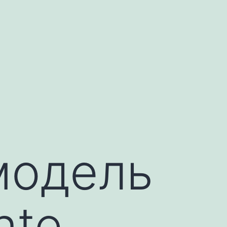
модель
nte