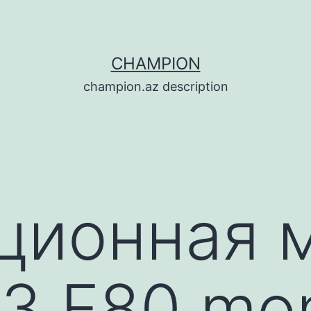
CHAMPION
champion.az description
ционная 
 F80 mo