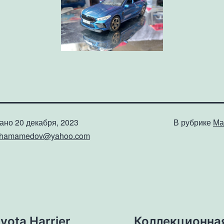
вано
20 декабря, 2023
В рубрике
Ма
shamamedov@yahoo.com
ota Harrier
Коллекционная