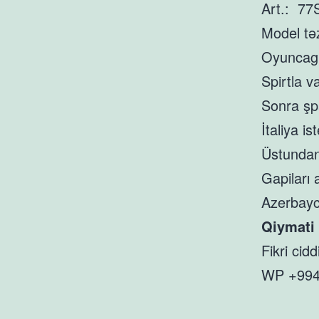
Art.: 7
Model təz
Oyuncag m
Spirtla v
Sonra şp
İtaliya i
Üstundan 
Gapiları a
Azerbayc
Qiymati
Fikri cid
WP +994