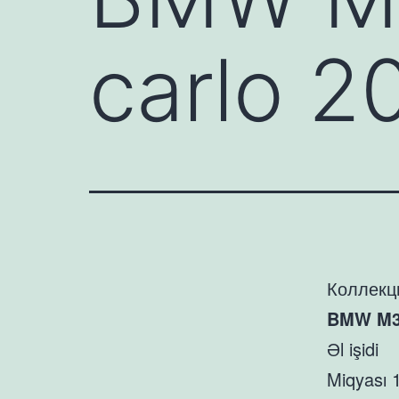
carlo 2
Коллекц
BMW M3 
Əl işidi
Miqyası 