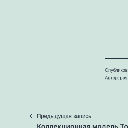
Опублико
Автор:
pa
Навигация
Предыдущая запись
Коллекционная модель Toy