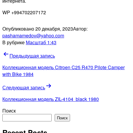
интернета.
WP +994702207172
Опубликовано
20 декабря, 2023
Автор:
pashamamedov@yahoo.com
В рубрике
Масштаб 1:43
Навигация
Предыдущая запись
по
Коллекционная модель Citroen C25 R470 Pilote Camper
записям
with Bike 1984
Следующая запись
Коллекционная модель ZIL-4104 black 1980
Поиск
Поиск
Recent Posts