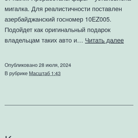
мигалка. Для реалистичности поставлен
азербайджанский госномер 10EZ005.
Подойдет как оригинальный подарок
Колл
владельцам таких авто и…
Читать далее
моде
Merc
Опубликовано
28 июля, 2024
Benz
В рубрике
Масштаб 1:43
E320
W21
Esco
black
1995