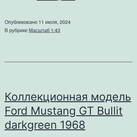
модель
BMW
Опубликовано
11 июля, 2024
X5
В рубрике
Масштаб 1:43
F15
saphire
black
2015
Коллекционная модель
Ford Mustang GT Bullit
darkgreen 1968