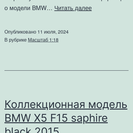
Коллекционна
о модели BMW…
Читать далее
модель
BMW
Опубликовано
11 июля, 2024
325i
В рубрике
Масштаб 1:18
E30
M
packet
red
1987
Коллекционная модель
BMW X5 F15 saphire
black 2015