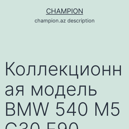
Перейти
CHAMPION
к
champion.az description
содержимому
Коллекционн
ая модель
BMW 540 M5