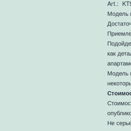
Art.: KT
Модель 
Достато
Приемле
Подойде
как дета
апартам
Модель 
некотор
Стоимос
Стоимос
опублик
Не серь