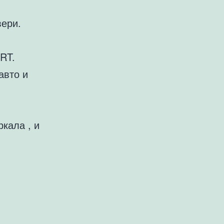
вери.
RT.
авто и
кала , и