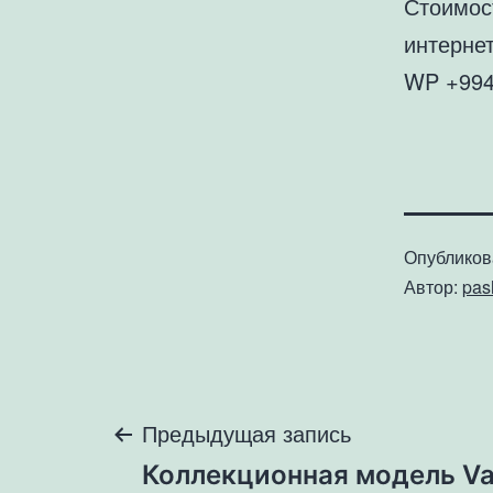
Стоимос
интернет
WP +994
Опублико
Автор:
pa
Навигация
Предыдущая запись
Коллекционная модель Vau