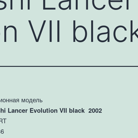
on VII bla
ионная модель
hi Lancer Evolution VII black 2002
RT
36