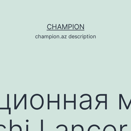
CHAMPION
champion.az description
ционная 
shi Lancer