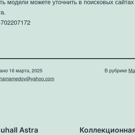
ть модели можете уточнить в поисковых сайтах
а.
702207172
вано
16 марта, 2025
В рубрике
Ма
shamamedov@yahoo.com
hall Astra
Коллекционная