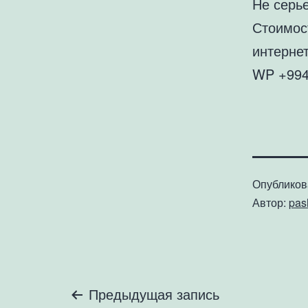
Не серь
Стоимос
интернет
WP +994
Опублико
Автор:
pa
Навигация
Предыдущая запись