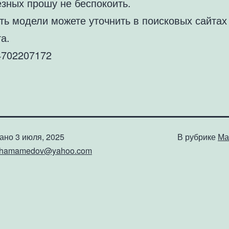
езных прошу не беспокоить.
ть модели можете уточнить в поисковых сайтах
а.
702207172
вано
3 июля, 2025
В рубрике
Ма
shamamedov@yahoo.com