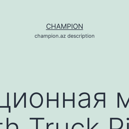
CHAMPION
champion.az description
ционная 
h Truck P