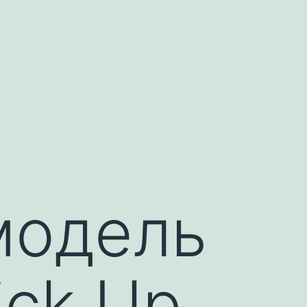
модель
ick Up