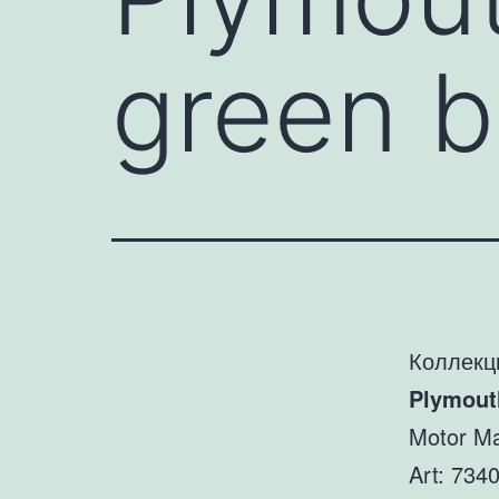
green b
Коллекц
Plymout
Motor Ma
Art: 73