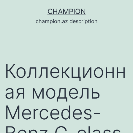
Перейти
CHAMPION
к
champion.az description
содержимому
Коллекционн
ая модель
Mercedes-