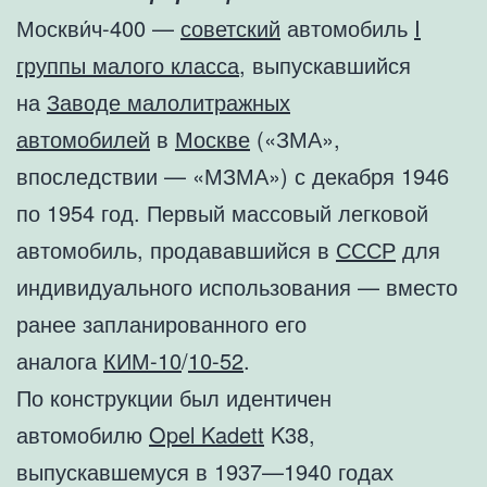
Москви́ч-400 —
советский
автомобиль
I
группы малого класса
, выпускавшийся
на
Заводе малолитражных
автомобилей
в
Москве
(«ЗМА»,
впоследствии — «МЗМА») с декабря 1946
по 1954 год. Первый массовый легковой
автомобиль, продававшийся в
СССР
для
индивидуального использования — вместо
ранее запланированного его
аналога
КИМ-10
/
10-52
.
По конструкции был идентичен
автомобилю
Opel Kadett
K38,
выпускавшемуся в 1937—1940 годах