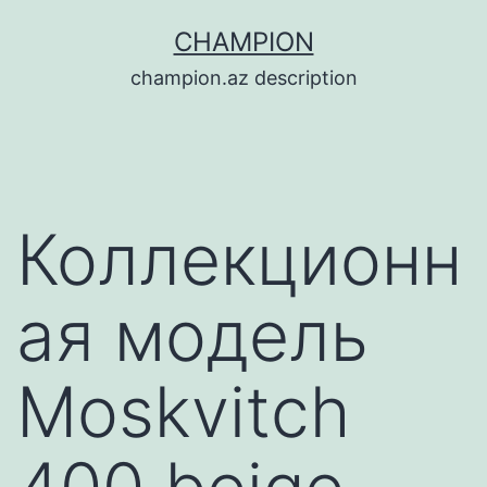
Перейти
CHAMPION
к
champion.az description
содержимому
Коллекционн
ая модель
Moskvitch