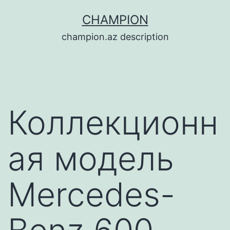
Перейти
CHAMPION
к
champion.az description
содержимому
Коллекционн
ая модель
Mercedes-