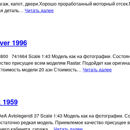
гаж, капот, двери.Хорошо проработанный моторный отсек.М
Коллекционная
ная деталь…
Читать далее
модель
Opel
Astra
GTC
ver 1996
silver
2005
 36800 741664 Scale 1:43 Модель как на фотографии. Состо
ество присущее всем моделям Rastar. Подойдет как оригин
Коллекц
 Стоимость модели 20 азн Стоимость…
Читать далее
модель
Volvo
V70
silver
 1959
1996
: DeA Avtolegendi 37 Scale 1:43 Модель как на фотографии.
остаточно редкая модель. Приемлемое качество присущее в
Коллекционная
очего кабинета, гаража…
Читать далее