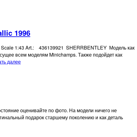
lic 1996
hamps Scale 1:43 Art.: 436139921 SHERRBENTLEY Модель как
исущее всем моделям Minichamps. Также подойдет как
Коллекционная
ать далее
модель
Bentley
Continental
R
Coupe
2
Состояние оценивайте по фото. На модели ничего не
door
игинальный подарок старшему поколению и как деталь
THD
green
metallic