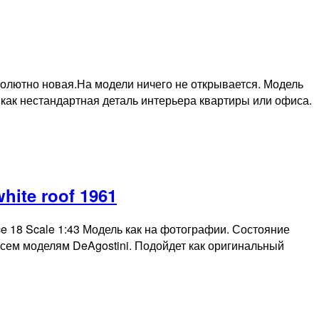
1996
бсолютно новая.На модели ничего не открывается. Модель
как нестандартная деталь интерьера квартиры или офиса.
ая
hite roof 1961
lice 18 Scale 1:43 Модель как на фотографии. Состояние
сем моделям DeAgostini. Подойдет как оригинальный