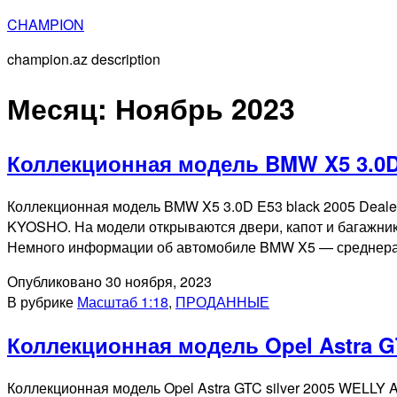
Перейти
CHAMPION
к
champion.az description
содержимому
Месяц:
Ноябрь 2023
Коллекционная модель BMW X5 3.0D 
Коллекционная модель BMW X5 3.0D E53 black 2005 Deale
KYOSHO. На модели открываются двери, капот и багажни
Немного информации об автомобиле BMW X5 — среднераз
Опубликовано
30 ноября, 2023
В рубрике
Масштаб 1:18
,
ПРОДАННЫЕ
Коллекционная модель Opel Astra GT
Коллекционная модель Opel Astra GTC silver 2005 WELLY 