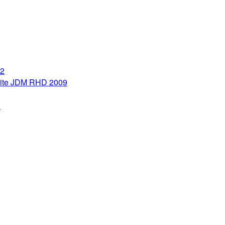
Police
of
San
Marino
1999
32
hite JDM RHD 2009
1