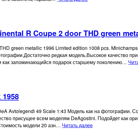
модель
ZIL
114
black
ental R Coupe 2 door THD green metal
1959
 THD green metallic 1996 Limited edition 1008 pcs. Minic
фотографии.Достаточно редкая модель.Высокое качество пр
Или как запоминающийся подарок старшему поколению…
Чит
 1958
 DeA Avtolegendi 49 Scale 1:43 Модель как на фотографии. 
ество присущее всем моделям DeAgostini. Подойдет как ор
Коллекционная
 Стоимость модели 20 азн…
Читать далее
модель