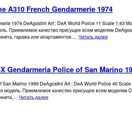
Cruiser
e A310 French Gendarmerie 1974
FJ40
Greece
rie 1974 DeAgostini Art : DeA World Police 11 Scale 1:43 
Police
дель. Приемлемое качество присущее всем моделям DeAgost
Blue
Коллекцио
бинета, гаража или апартаментов.…
Читать далее
with
модель
white
Renault
roof
Alpine
1961
A310
 Gendarmeria Police of San Marino 1
French
Gendarmer
 San Marino 1999 DeAgostini Art : DeA World Police 40 Sca
1974
кая модель. Приемлемое качество присущее всем моделям D
Коллекционная
бинета,…
Читать далее
модель
FIAT
Punto
SX
Gendarmeria