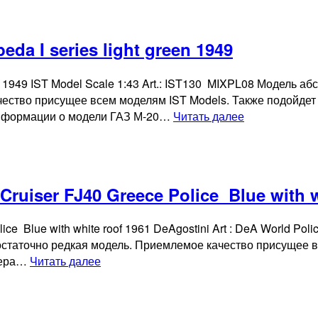
ZIL
111
black
a I series light green 1949
1958
n 1949 IST Model Scale 1:43 Art.: IST130 MIXPL08 Модель а
ество присущее всем моделям IST Models. Также подойдет 
Коллекционн
нформации о модели ГАЗ М-20…
Читать далее
модель
GAZ
M20
Pobeda
uiser FJ40 Greece Police Blue with w
I
series
ce Blue with white roof 1961 DeAgostini Art : DeA World Po
light
остаточно редкая модель. Приемлемое качество присущее в
green
Коллекционная
рьера…
Читать далее
1949
модель
Toyota
Land