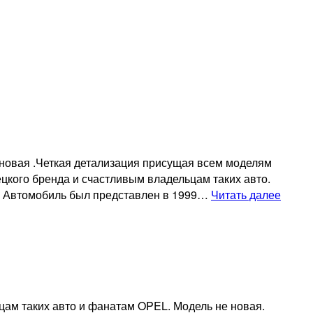
 новая .Четкая детализация присущая всем моделям
кого бренда и счастливым владельцам таких авто.
Колле
. Автомобиль был представлен в 1999…
Читать далее
модел
BMW
X5
3.0D
E53
black
цам таких авто и фанатам OPEL. Модель не новая.
2005