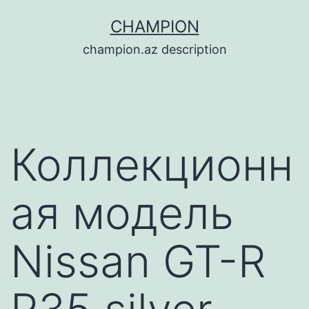
Перейти
CHAMPION
к
champion.az description
содержимому
Коллекционн
ая модель
Nissan GT-R