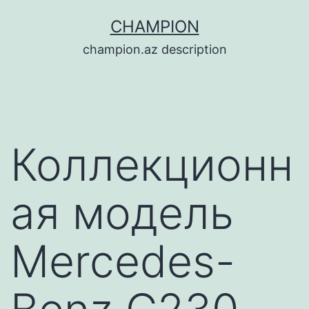
Перейти
CHAMPION
к
champion.az description
содержимому
Коллекционн
ая модель
Mercedes-