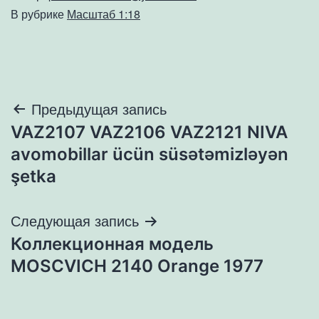
В рубрике
Масштаб 1:18
Навигация
Предыдущая запись
VAZ2107 VAZ2106 VAZ2121 NIVA
по
avomobillar ücün süsətəmizləyən
записям
şetka
Следующая запись
Коллекционная модель
MOSCVICH 2140 Orange 1977