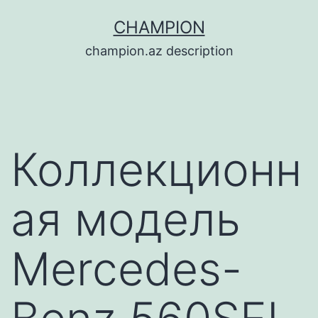
Перейти
CHAMPION
к
champion.az description
содержимому
Коллекционн
ая модель
Mercedes-