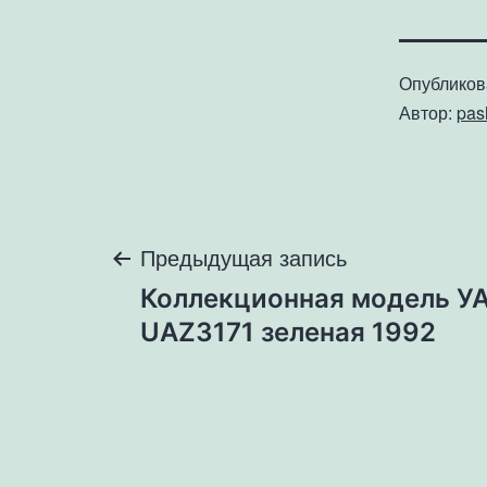
Опублико
Автор:
pa
Навигация
Предыдущая запись
Коллекционная модель У
по
UAZ3171 зеленая 1992
записям