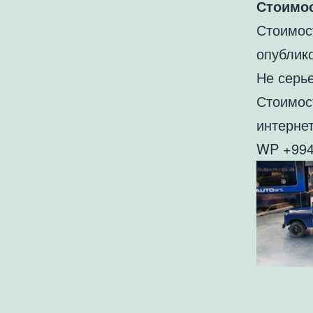
Стоимос
Стоимос
опублик
Не серь
Стоимос
интернет
WP +994