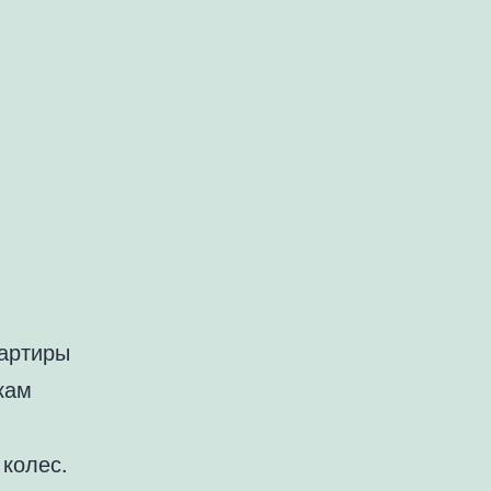
вартиры
кам
колес.