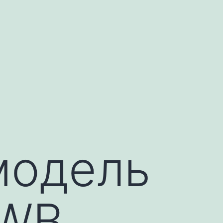
модель
LWB