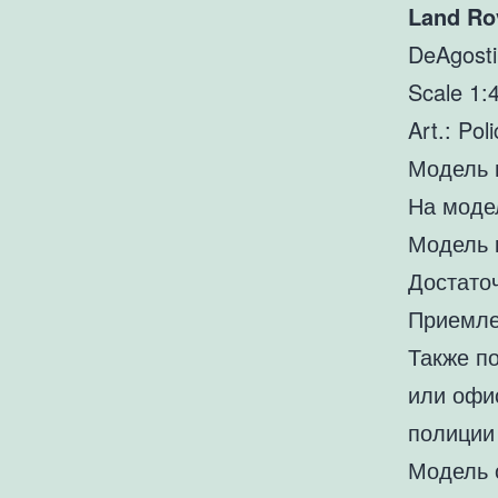
Land Ro
DeAgosti
Scale 1:
Art.: Pol
Модель 
На модел
Модель 
Достато
Приемле
Также п
или офи
полиции
Модель 