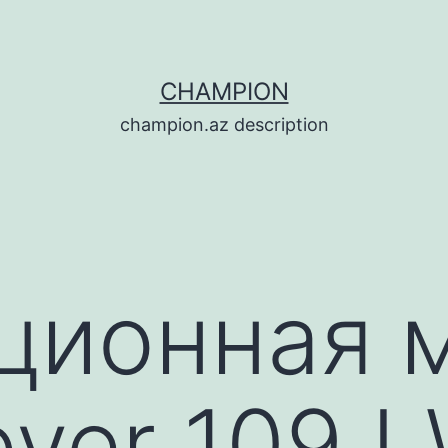
CHAMPION
champion.az description
ционная 
over 109 