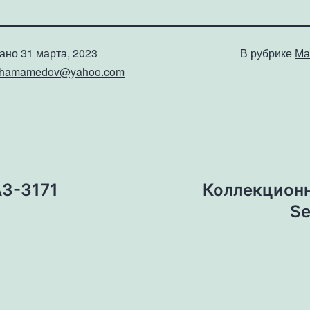
вано
31 марта, 2023
В рубрике
Ма
shamamedov@yahoo.com
АЗ-3171
Коллекционн
Se