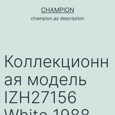
Перейти
CHAMPION
к
champion.az description
содержимому
Коллекционн
ая модель
IZH27156