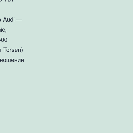
в Audi —
ic,
500
 Torsen)
тношении