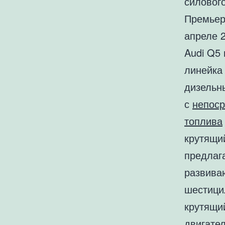
силового
Премьер
апреле 2
Audi Q5
линейка
дизельн
с
непос
топлива
крутящи
предлаг
развива
шестици
крутящи
двигате