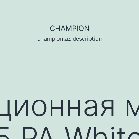
CHAMPION
champion.az description
ционная 
5 PA Whit