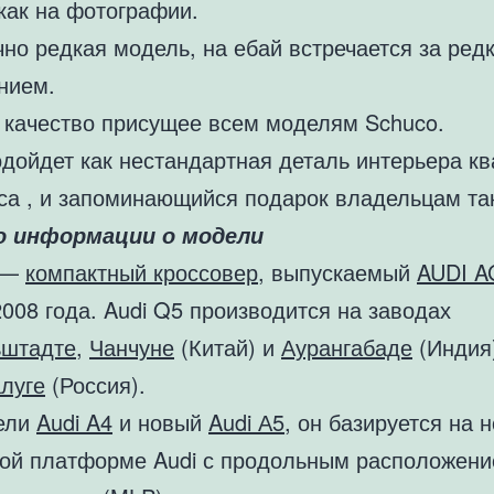
как на фотографии.
но редкая модель, на ебай встречается за ред
нием.
 качество присущее всем моделям Schuco.
одойдет как нестандартная деталь интерьера к
са , и запоминающийся подарок владельцам так
о информации о модели
 —
компактный кроссовер
, выпускаемый
AUDI A
008 года. Audi Q5 производится на заводах
ьштадте
,
Чанчуне
(Китай) и
Аурангабаде
(Индия)
луге
(Россия).
ели
Audi A4
и новый
Audi А5
, он базируется на 
ой платформе Audi с продольным расположен