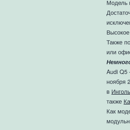
Модель 
Достаточ
исключе
Высокое
Также п
или офи
Немног
Audi Q5
ноября 2
в
Ингол
также
Ка
Как мод
модульн