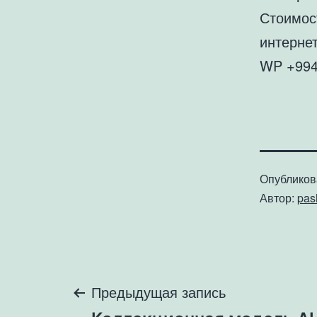
Стоимос
интернет
WP +994
Опублико
Автор:
pa
Навигация
Предыдущая запись