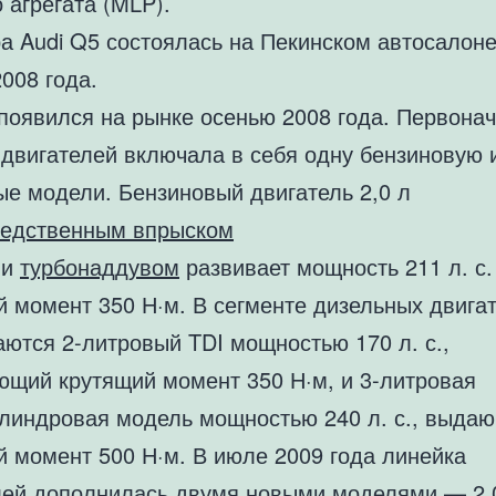
 агрегата (MLP).
а Audi Q5 состоялась на Пекинском автосалоне
008 года.
 появился на рынке осенью 2008 года. Первона
 двигателей включала в себя одну бензиновую 
ые модели. Бензиновый двигатель 2,0 л
редственным впрыском
и
турбонаддувом
развивает мощность 211 л. с.
й момент 350 Н·м. В сегменте дизельных двига
аются 2-литровый TDI мощностью 170 л. с.,
ющий крутящий момент 350 Н·м, и 3-литровая
линдровая модель мощностью 240 л. с., выда
й момент 500 Н·м. В июле 2009 года линейка
лей дополнилась двумя новыми моделями — 2.