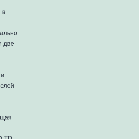
 в
чально
и две
 и
телей
ющая
0 TDI