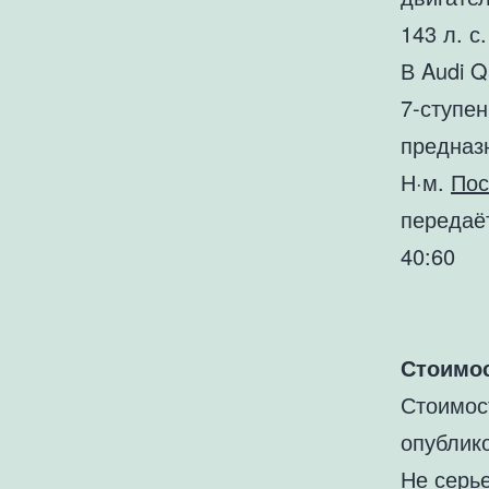
143 л. с.
В Audi 
7-ступен
предназ
Н·м.
Пос
передаё
40:60
Стоимос
Стоимос
опублик
Не серь