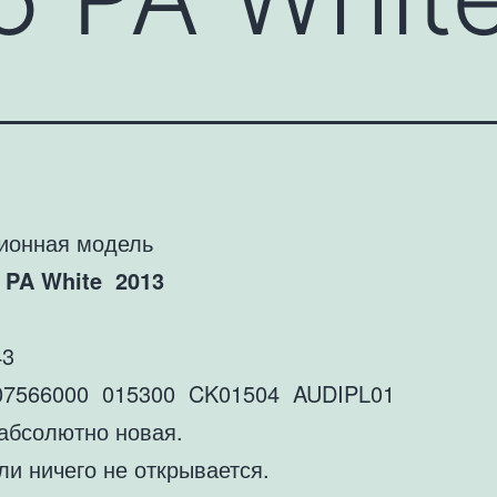
ионная модель
 PA White 2013
43
507566000 015300 CK01504 AUDIPL01
абсолютно новая.
и ничего не открывается.