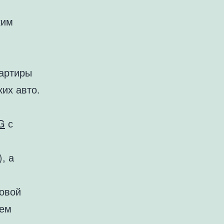
ким
вартиры
их авто.
G
с
, а
новой
ием