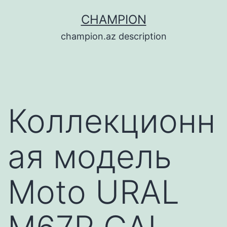
Перейти
CHAMPION
к
champion.az description
содержимому
Коллекционн
ая модель
Moto URAL