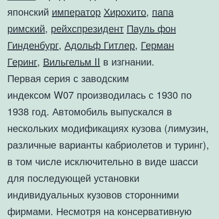
японский
император
Хирохито
,
папа
римский
,
рейхспрезидент
Пауль фон
Гинденбург
,
Адольф Гитлер
,
Герман
Геринг
,
Вильгельм II
в изгнании.
Первая серия с заводским
индексом W07 производилась с 1930 по
1938 год. Автомобиль выпускался в
нескольких модификациях кузова (лимузин,
различные варианты кабриолетов и туринг),
в том числе исключительно в виде шасси
для последующей установки
индивидуальных кузовов сторонними
фирмами. Несмотря на консервативную