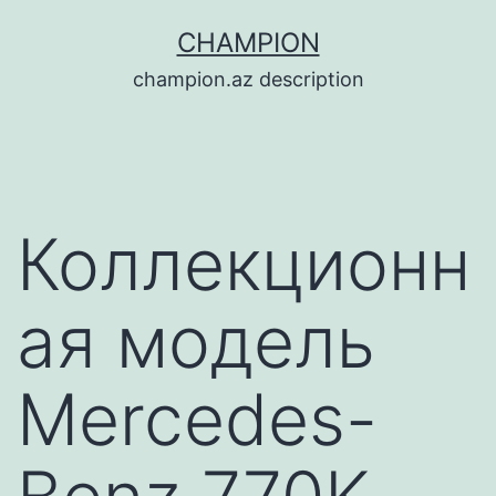
Перейти
CHAMPION
к
champion.az description
содержимому
Коллекционн
ая модель
Mercedes-