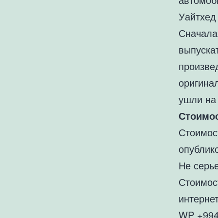
Уайтхед
Сначала 
выпускат
произве
оригина
ушли на
Стоимос
Стоимос
опублик
Не серь
Стоимос
интернет
WP +994