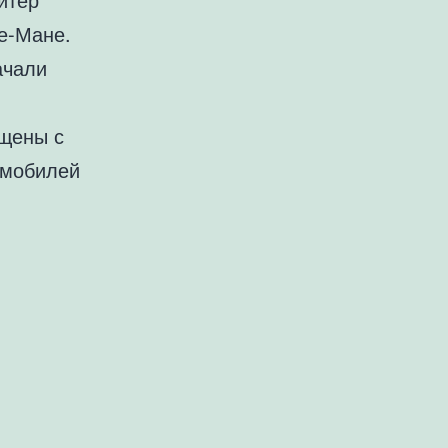
е-Мане.
ачали
ущены с
омобилей