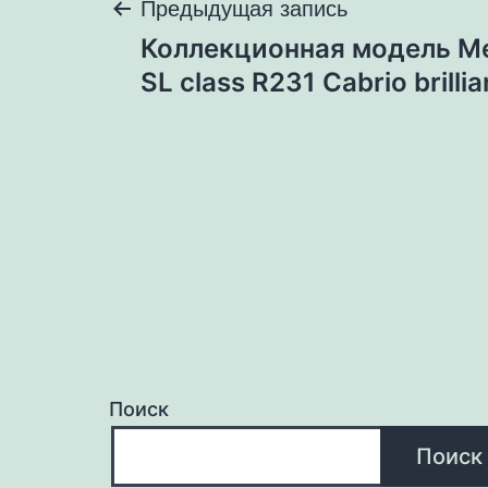
Навигация
Предыдущая запись
Коллекционная модель M
по
SL class R231 Cabrio brilli
записям
Поиск
Поиск