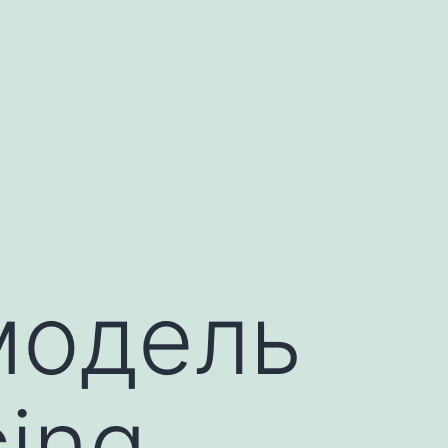
модель
ing