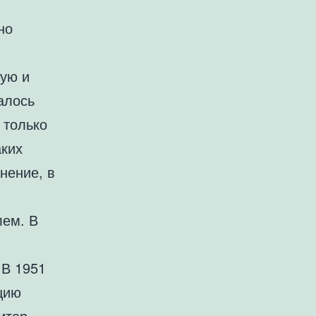
но
ую и
алось
 только
аких
нение, в
лем. В
 В 1951
цию
итер