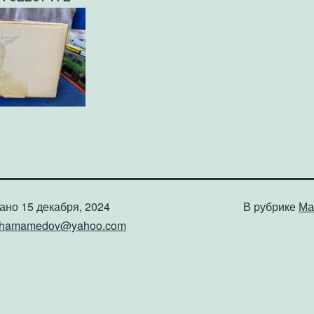
вано
15 декабря, 2024
В рубрике
Ма
shamamedov@yahoo.com