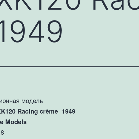
1949
ионная модель
XK120 Racing crème 1949
re Models
18