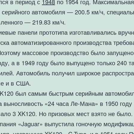
лся в период с
1948
по 1954 год. Максимальная
ь серийного автомобиля — 200.5 км/ч, специаль
ленного — 219.83 км/ч.
евые панели прототипа изготавливались вручн
уска автоматизированного производства требов
Поэтому массовое производство было запущено
оду, а в 1949 году было выпущено только 240 т
илей. Автомобиль получил широкое распростра
ле и в США.
XK120 был самым быстрым серийным автомоби
а выносливость «24 часа Ле-Мана» в 1950 году
ало 3 XK120. Но призовых мест взято не было.
мпания «Jaguar» выпустила гоночную модифика
иля, названную XK120—C-Type, и в 1951 году П