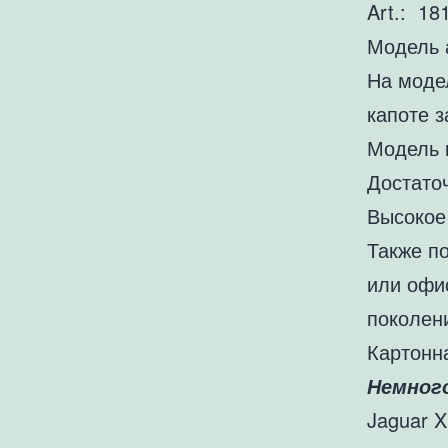
Art.: 1
Модель 
На модел
капоте 
Модель 
Достато
Высокое
Также п
или офи
поколен
Картонн
Немног
Jaguar 