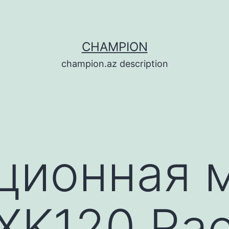
CHAMPION
champion.az description
ционная 
XK120 Rac