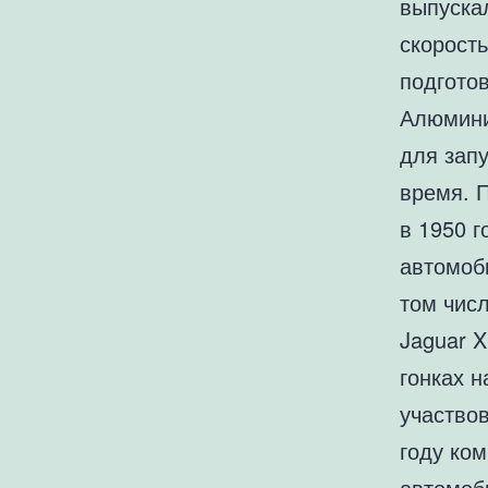
выпуска
скорост
подготов
Алюмини
для зап
время. 
в 1950 г
автомоб
том чис
Jaguar 
гонках н
участвов
году ко
автомоб