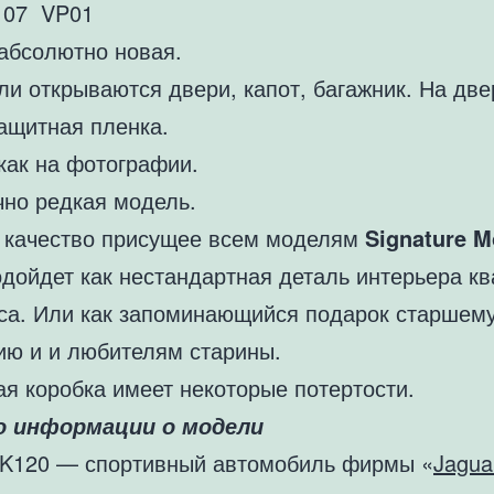
8107 VP01
абсолютно новая.
и открываются двери, капот, багажник. На две
защитная пленка.
как на фотографии.
чно редкая модель.
 качество присущее всем моделям
Signature
M
одойдет как нестандартная деталь интерьера к
са. Или как запоминающийся подарок старшем
ию и и любителям старины.
ая коробка имеет некоторые потертости.
о информации о модели
XK120 — спортивный автомобиль фирмы «
Jagua