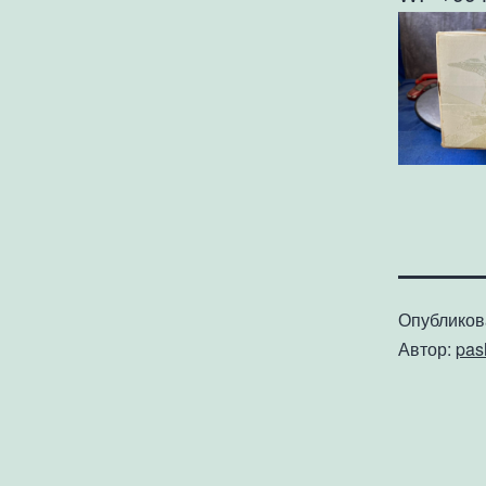
Опублико
Автор:
pa