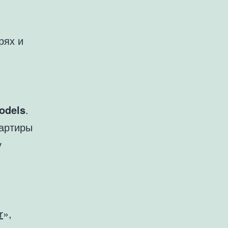
рях и
odels
.
вартиры
у
r
»,