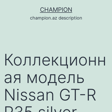
Перейти
CHAMPION
к
champion.az description
содержимому
Коллекционн
ая модель
Nissan GT-R