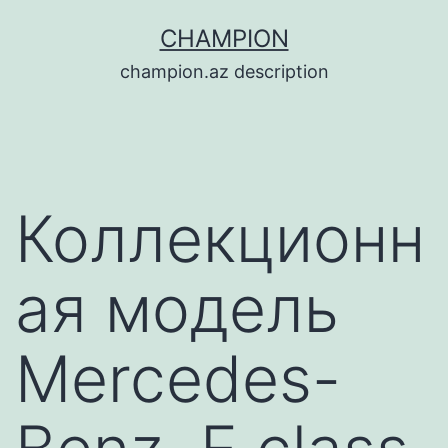
Перейти
CHAMPION
к
champion.az description
содержимому
Коллекционн
ая модель
Mercedes-