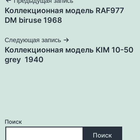
Навигация
Предыдущая запись
Коллекционная модель RAF977
по
DM biruse 1968
записям
Следующая запись
Коллекционная модель KIM 10-50
grey 1940
Поиск
Поиск