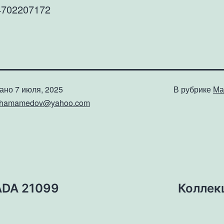
702207172
вано
7 июля, 2025
В рубрике
Ма
shamamedov@yahoo.com
ADA 21099
Коллек