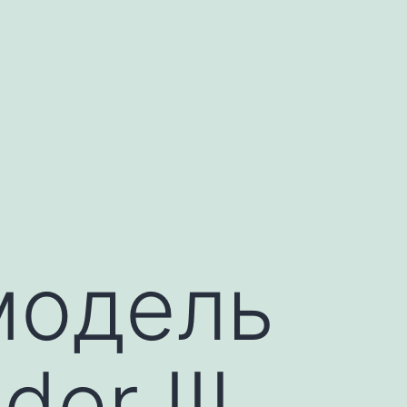
модель
er III