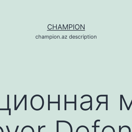
CHAMPION
champion.az description
ционная 
ver Defend