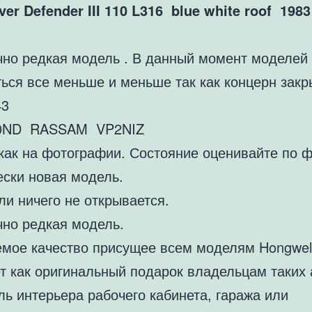
er Defender III 110 L316 blue white roof 1983
чно редкая модель . В данный момент моделей 
ься все меньше и меньше так как концерн закр
43
250ND RASSAM VP2NIZ
как на фотографии. Состояние оценивайте по ф
ески новая модель.
и ничего не открывается.
чно редкая модель.
мое качество присущее всем моделям Hongwell
т как оригинальный подарок владельцам таких 
ль интерьера рабочего кабинета, гаража или