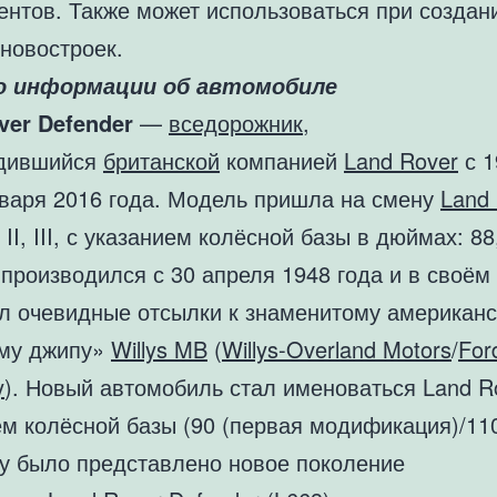
ентов. Также может использоваться при создан
новостроек.
о информации об автомобиле
ver Defender
—
вседорожник
,
одившийся
британской
компанией
Land Rover
с 1
нваря 2016 года. Модель пришла на смену
Land
, II, III, с указанием колёсной базы в дюймах: 88
производился с 30 апреля 1948 года и в своём
л очевидные отсылки к знаменитому американ
му джипу»
Willys MB
(
Willys-Overland Motors
/
For
y
). Новый автомобиль стал именоваться Land R
м колёсной базы (90 (первая модификация)/110
ду было представлено новое поколение