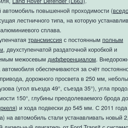
иля,
Land Rover Defender (L663)
.
й автомобиль повышенной проходимости (
всед
сущая лестничного типа, на которую устанавли
з алюминиевого сплава.
упенчатая
трансмиссия
с постоянным
полным
м
, двухступенчатой раздаточной коробкой и
уемым межосевым
дифференциалом
. Внедорож
а автомобиля обеспечиваются за счёт постоянн
 привода, дорожного просвета в 250 мм, небол
узова (угол въезда 49°, съезда 35°), угла прод
мости 150°, глубины преодолеваемого брода до
ркеля
) и хода подвески до 545 мм. С 2011 год
а) на автомобиль стали устанавливать новый 2
й дизельный двигатель от
Ford Transit
с систем