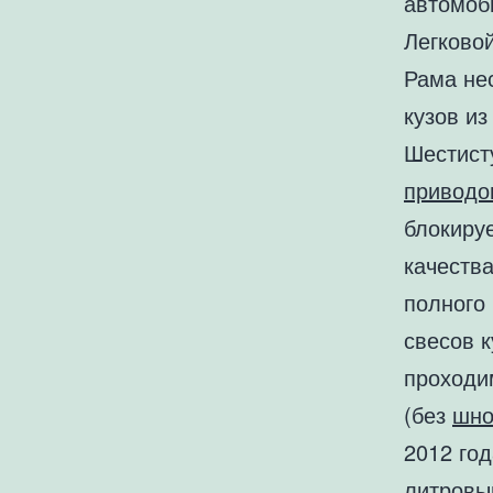
автомоб
Легково
Рама не
кузов и
Шестист
приводо
блокир
качеств
полного
свесов к
проходи
(без
шно
2012 год
литровы