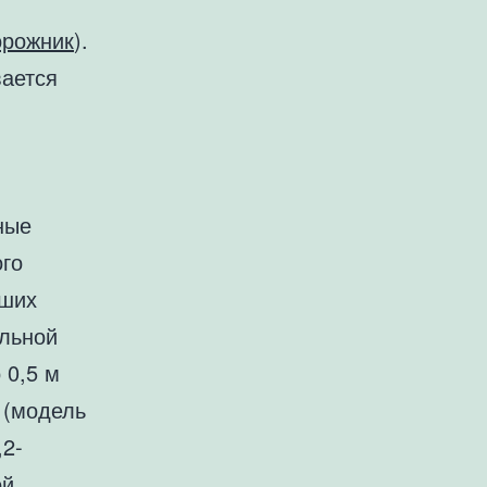
орожник
).
вается
ные
ого
ьших
ольной
 0,5 м
а (модель
,2-
ой