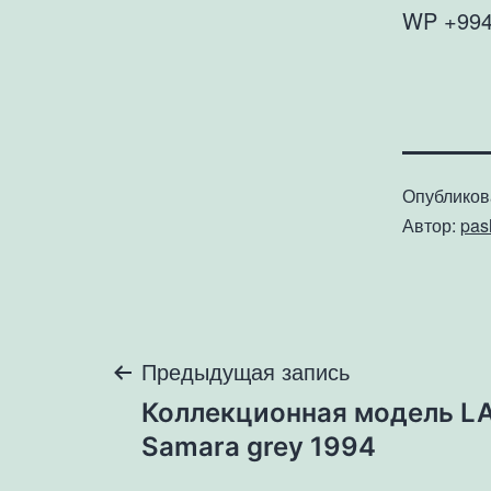
WP +994
Опублико
Автор:
pa
Навигация
Предыдущая запись
Коллекционная модель L
по
Samara grey 1994