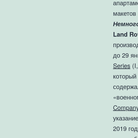
апартам
макетов 
Немног
Land Ro
произв
до 29 я
Series
(I
который 
содержа
«военно
Compan
указание
2019 го