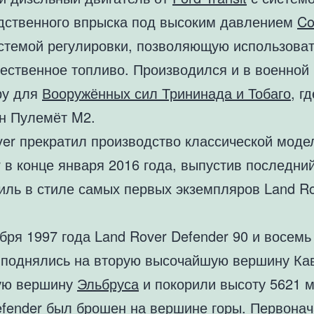
дственного впрыска под высоким давлением
C
стемой регулировки, позволяющую использова
чественное топливо. Производился и в военной 
ру для
Вооружённых сил Трининада и Тобаго
, г
н Пулемёт M2.
ver прекратил производство классической моде
 в конце января 2016 года, выпустив последни
иль в стиле самых первых экземпляров Land R
бря 1997 года Land Rover Defender 90 и восемь
 поднялись на вторую высочайшую вершину Ка
ую вершину
Эльбруса
и покорили высоту 5621 м
efender был брошен на вершине горы. Первона