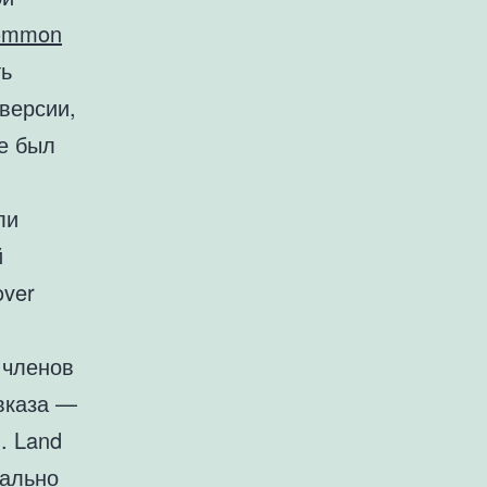
ommon
ть
версии,
де был
ли
й
over
 членов
вказа —
. Land
чально