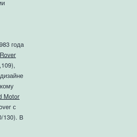
ии
983 года
 Rover
,109),
 дизайне
скому
d Motor
over с
/130). В