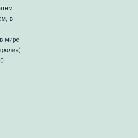
затем
ом, в
 в мире
пролив)
10