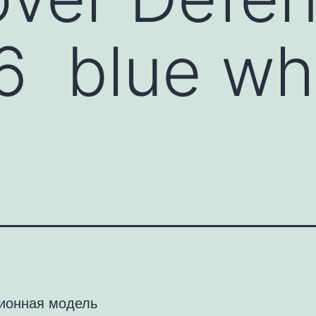
6 blue wh
ионная модель