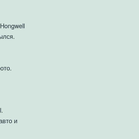
Hongwell
ылся.
ото.
.
авто и