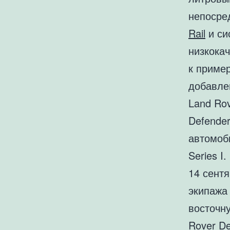
непосре
Rail
и си
низкока
к приме
добавле
Land Ro
Defender
автомоб
Series I.
14 сентя
экипажа
восточн
Rover D