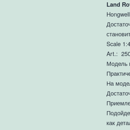
Land Rov
Hongwell
Достато
становит
Scale 1:
Art.: 
Модель 
Практич
На модел
Достато
Приемле
Подойде
как дета