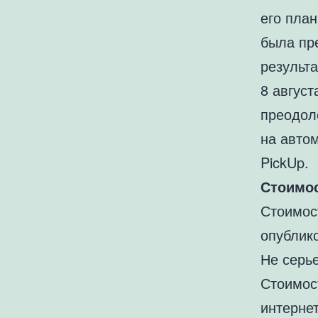
его пла
была пр
результа
8 август
преодоле
на авто
PickUp.
Стоимос
Стоимос
опублик
Не серь
Стоимос
интернет