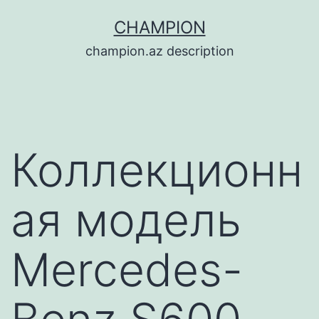
Перейти
CHAMPION
к
champion.az description
содержимому
Коллекционн
ая модель
Mercedes-