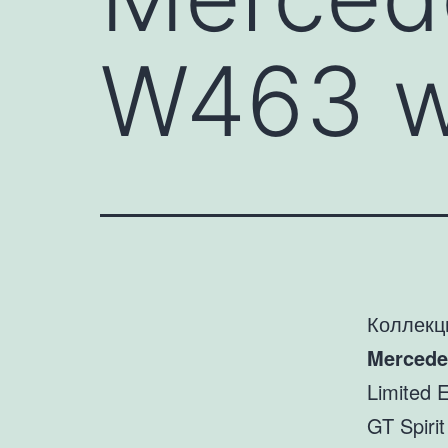
W463 w
Коллекц
Mercede
Limited E
GT Spirit