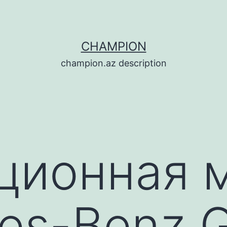
CHAMPION
champion.az description
ционная 
es-Benz 