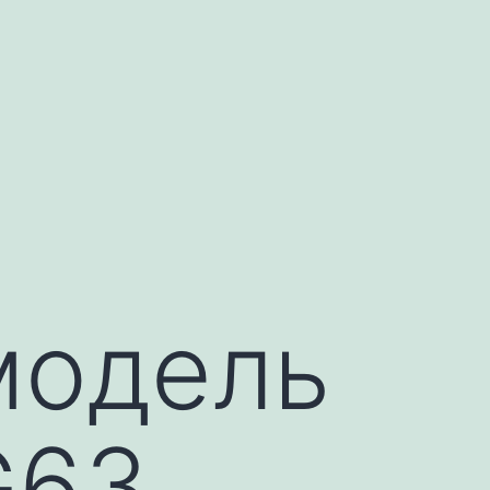
модель
G63