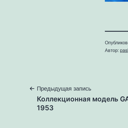
Опублико
Автор:
pa
Навигация
Предыдущая запись
Коллекционная модель G
по
1953
записям