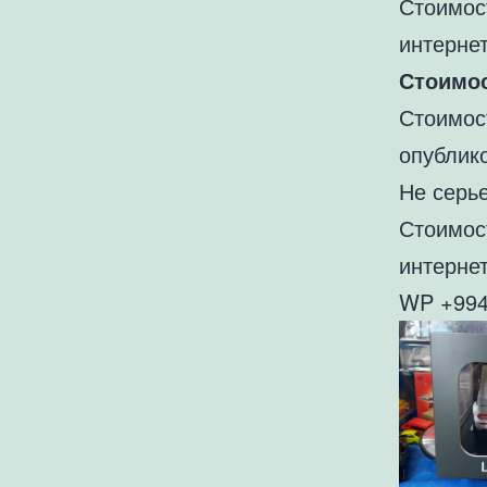
Стоимос
интернет
Стоимо
Стоимос
опублик
Не серь
Стоимос
интернет
WP +994