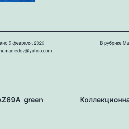
вано
5 февраля, 2026
В рубрике
Ма
shamamedov@yahoo.com
AZ69A green
Коллекционна