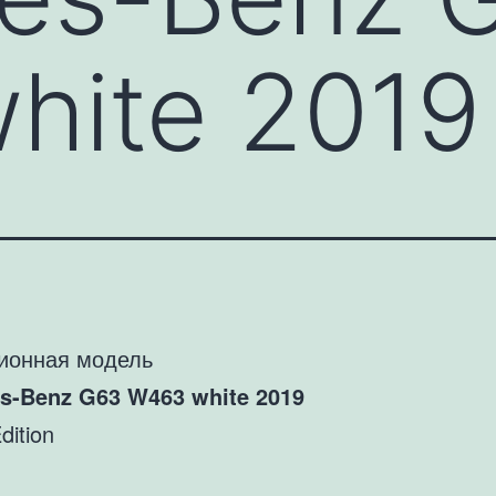
hite 2019
ионная модель
s-Benz G63 W463 white 2019
dition