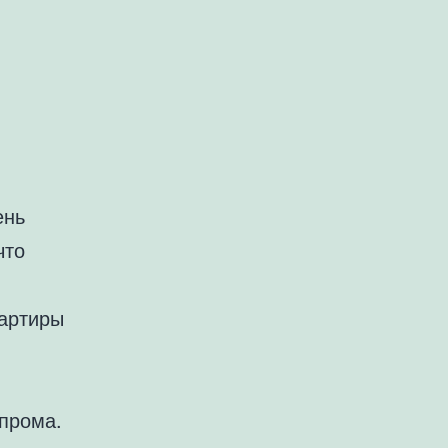
ень
что
вартиры
прома.