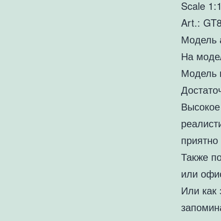
Scale 1:
Art.: GT
Модель 
На модел
Модель 
Достато
Высокое
реалисти
приятно 
Также п
или офи
Или как
запомин