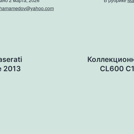
вано
2 марта, 2026
В рубрике
Ма
shamamedov@yahoo.com
serati
Коллекционн
e 2013
CL600 C14