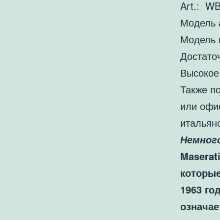
Art.: W
Модель 
Модель 
Достато
Высокое
Также п
или офи
итальян
Немног
Maserat
которые
1963 го
означае