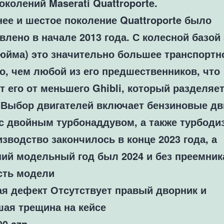
околений Maserati Quattroporte.
ее и шестое поколение Quattroporte было
влено в начале 2013 года. С колесной базой
дюйма) это значительно большее транспортн
о, чем любой из его предшественников, что
т его от меньшего Ghibli, который разделяет
 Выбор двигателей включает бензиновые дв
 с двойным турбонаддувом, а также турбод
изводство закончилось в конце 2023 года, а
ий модельный год был 2024 и без преемник
сть модели
ая дефект
Отсутствует правый дворник и
ая трещина на кейсе
90
azn