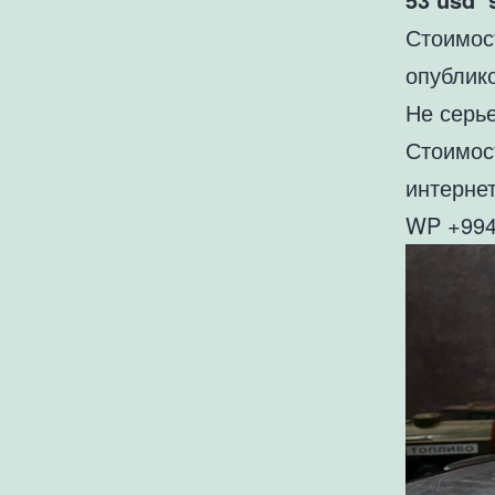
Стоимос
опублик
Не серь
Стоимос
интернет
WP +994