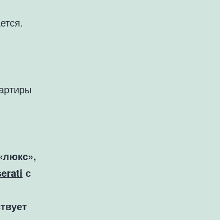
ется.
вартиры
«люкс»,
erati
с
твует