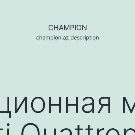
CHAMPION
champion.az description
ционная 
i Quattro