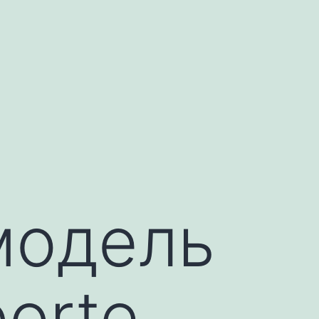
модель
porte