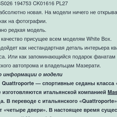
BS026 194753 CK01616 PL27
абсолютно новая. На модели ничего не открыва
как на фотографии.
чно редкая модель.
 качество присущее всем моделям White Box.
одойдет как нестандартная деталь интерьера к
са. Или как запоминающийся подарок фанатам
ского автопрома и владельцам Мазерати.
о информации о модели
i Quattroporte — спортивные седаны класса 
 изготовляются итальянской компанией
Mas
да. В переводе с итальянского «Quattroporte»
т «четыре двери». В настоящее время сущес