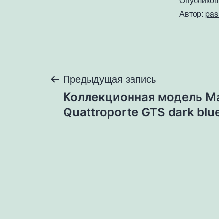
Опублико
Автор:
pa
Навигация
Предыдущая запись
Коллекционная модель Ma
по
Quattroporte GTS dark blu
записям