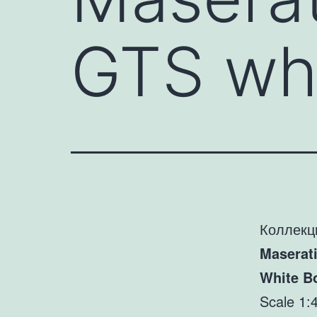
GTS wh
Коллекц
Maserat
White B
Scale 1: