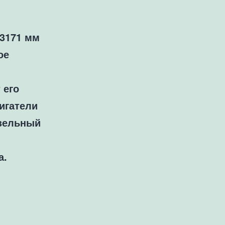
 3171 мм
ое
 его
игатели
изельный
а.