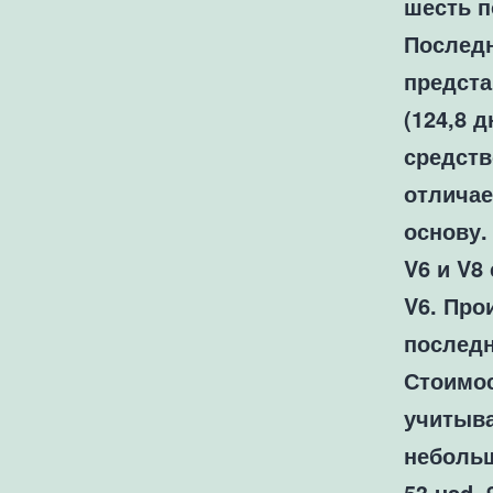
шесть п
Последн
предста
(124,8 
средств
отличае
основу.
V6 и V8
V6. Про
последн
Стоимо
учитыв
небольш
53
usd 