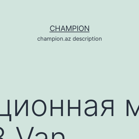
CHAMPION
champion.az description
ционная 
8 Van