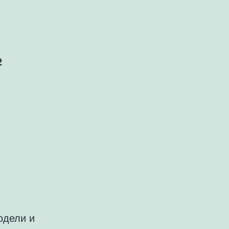
2
одели и