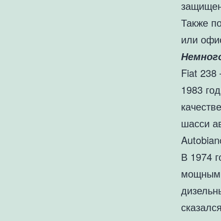
защищен
Также п
или офи
Немног
Fiat 238
1983 год
качестве
шасси а
Autobian
В 1974 г
мощным 
дизельн
сказался