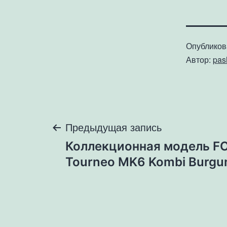
Опублико
Автор:
pa
Навигация
Предыдущая запись
Коллекционная модель FO
по
Tourneo MK6 Kombi Burgu
записям