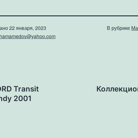
вано
22 января, 2023
В рубрике
Ма
shamamedov@yahoo.com
RD Transit
Коллекцио
ndy 2001