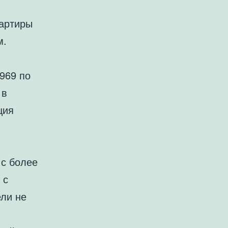
вартиры
м.
1969 по
 в
ция
 с более
 с
ли не