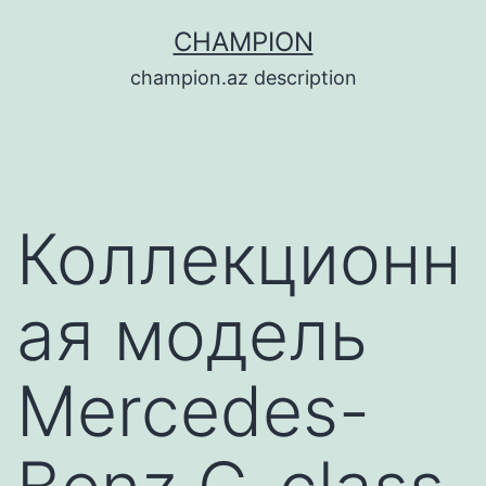
Перейти
CHAMPION
к
champion.az description
содержимому
Коллекционн
ая модель
Mercedes-