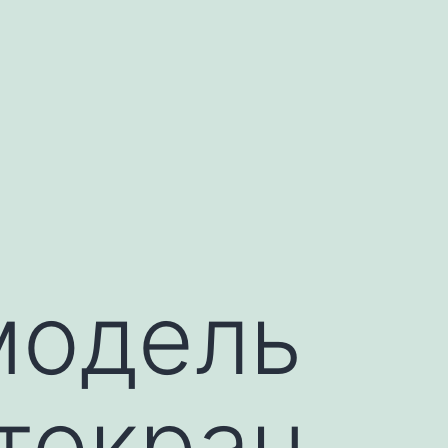
модель
токран