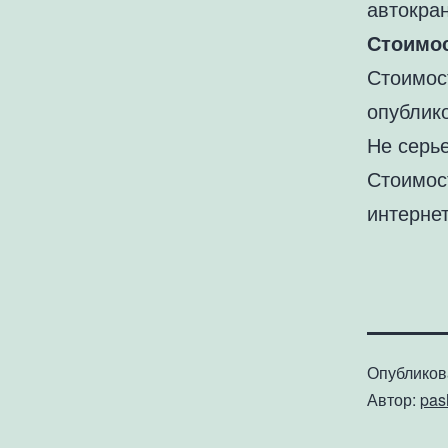
автокра
Стоимос
Стоимос
опублик
Не серь
Стоимос
интернет
Опублико
Автор:
pa