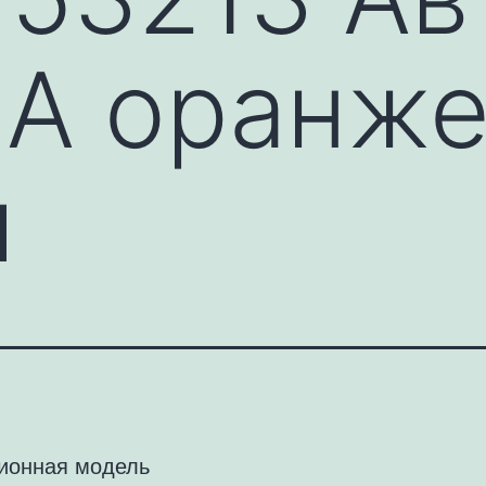
A оранж
й
ионная модель