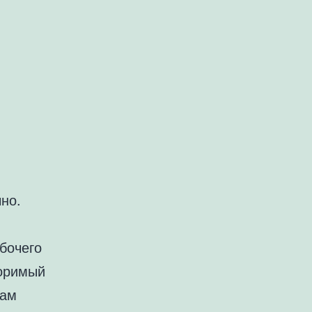
но.
бочего
торимый
цам