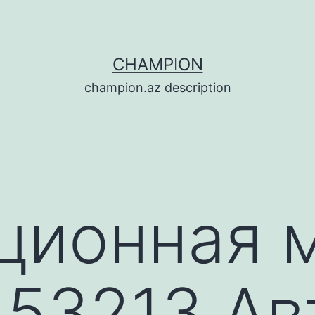
CHAMPION
champion.az description
ционная 
53213 Ав