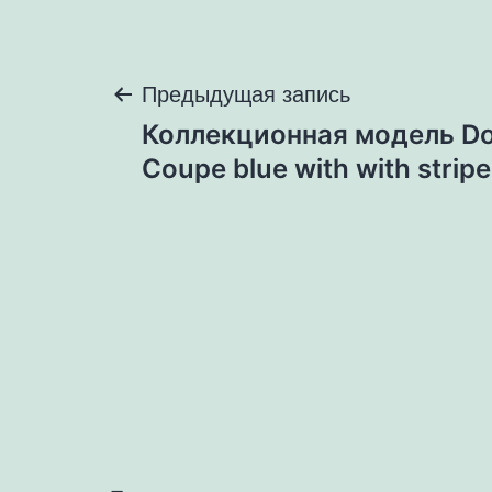
Навигация
Предыдущая запись
Коллекционная модель Do
по
Coupe blue with with strip
записям