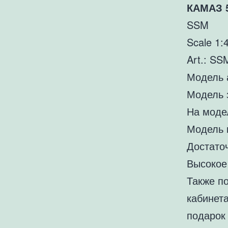
КАМАЗ 5
SSM
Scale 1:
Art.: S
Модель 
Модель 
На модел
Модель 
Достато
Высокое
Также п
кабинет
подарок