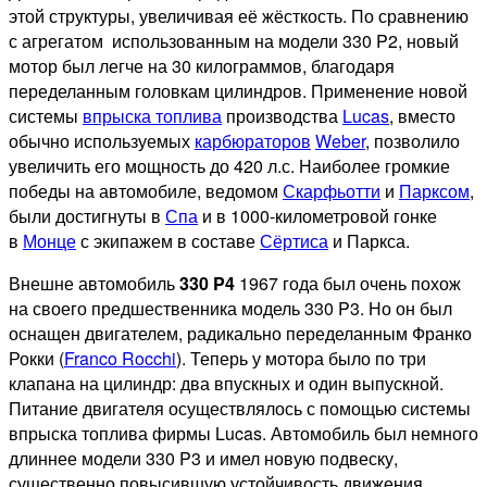
этой структуры, увеличивая её жёсткость. По сравнению
с агрегатом использованным на модели 330 P2, новый
мотор был легче на 30 килограммов, благодаря
переделанным головкам цилиндров. Применение новой
системы
впрыска топлива
производства
Lucas
, вместо
обычно используемых
карбюраторов
Weber
, позволило
увеличить его мощность до 420 л.с. Наиболее громкие
победы на автомобиле, ведомом
Скарфьотти
и
Парксом
,
были достигнуты в
Спа
и в 1000-километровой гонке
в
Монце
с экипажем в составе
Сёртиса
и Паркса.
Внешне автомобиль
330 P4
1967 года был очень похож
на своего предшественника модель 330 P3. Но он был
оснащен двигателем, радикально переделанным Франко
Рокки (
Franco Rocchi
). Теперь у мотора было по три
клапана на цилиндр: два впускных и один выпускной.
Питание двигателя осуществлялось с помощью системы
впрыска топлива фирмы Lucas. Автомобиль был немного
длиннее модели 330 P3 и имел новую подвеску,
существенно повысившую устойчивость движения.