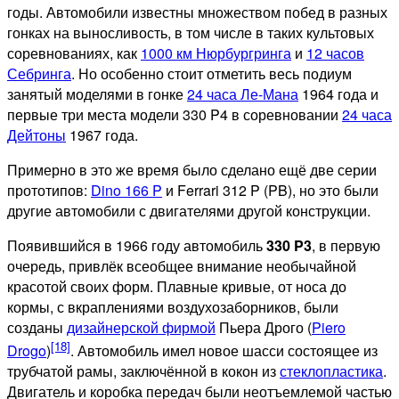
годы. Автомобили известны множеством побед в разных
гонках на выносливость, в том числе в таких культовых
соревнованиях, как
1000 км Нюрбургринга
и
12 часов
Себринга
. Но особенно стоит отметить весь подиум
занятый моделями в гонке
24 часа Ле-Мана
1964 года и
первые три места модели 330 P4 в соревновании
24 часа
Дейтоны
1967 года.
Примерно в это же время было сделано ещё две серии
прототипов:
Dino 166 P
и Ferrari 312 P (PB), но это были
другие автомобили с двигателями другой конструкции.
Появившийся в 1966 году автомобиль
330 P3
, в первую
очередь, привлёк всеобщее внимание необычайной
красотой своих форм. Плавные кривые, от носа до
кормы, с вкраплениями воздухозаборников, были
созданы
дизайнерской фирмой
Пьера Дрого (
Piero
[18]
Drogo
)
. Автомобиль имел новое шасси состоящее из
трубчатой рамы, заключённой в кокон из
стеклопластика
.
Двигатель и коробка передач были неотъемлемой частью