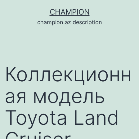
Перейти
CHAMPION
к
champion.az description
содержимому
Коллекционн
ая модель
Toyota Land